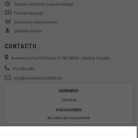
Tiempo estimado para la entrega
Formas de pago
Cambios y devoluciones
Quienes somos
CONTACTO
Avenida De los Poblados nº 58, 28044 - Madrid, España
915 094 389
info@farmacialuche24h.es
HORARIO:
24 Horas
VACACIONES:
No cierra por vacaciones.
PAGO SEGURO