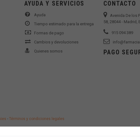
AYUDA Y SERVICIOS
CONTACTO
Ayuda
Avenida De los 
58, 28044 - Madrid,
Tiempo estimado para la entrega
915 094 389
Formas de pago
Cambios y devoluciones
info@farmacia
PAGO SEGU
Quienes somos
kies
-
Términos y condiciones legales