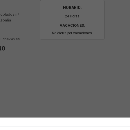
HORARIO:
Poblados nº
24 Horas
 España
VACACIONES:
No cierra por vacaciones.
luche24h.es
RO