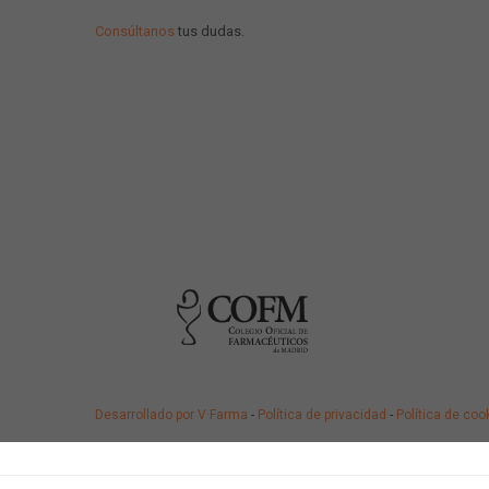
Consúltanos
tus dudas.
Desarrollado por V·Farma
-
Política de privacidad
-
Política de coo