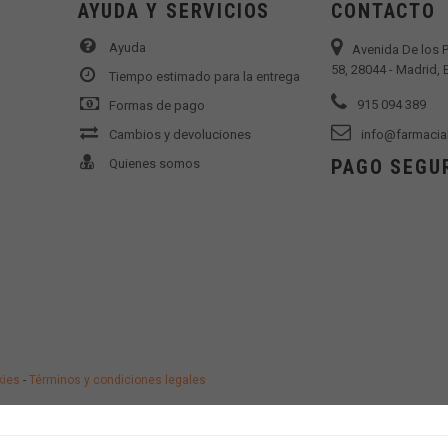
AYUDA Y SERVICIOS
CONTACTO
Ayuda
Avenida De los 
58, 28044 - Madrid,
Tiempo estimado para la entrega
915 094 389
Formas de pago
Cambios y devoluciones
info@farmacia
PAGO SEGU
Quienes somos
kies
-
Términos y condiciones legales