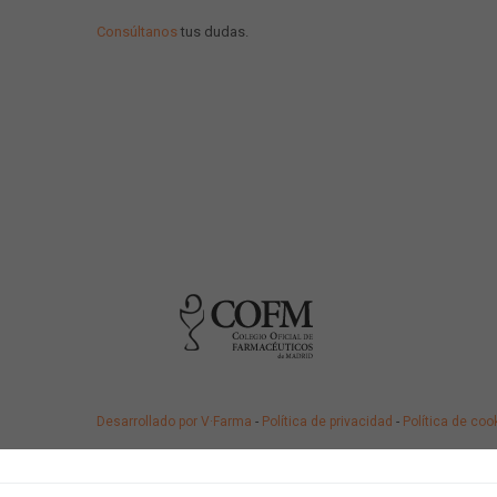
Consúltanos
tus dudas.
Desarrollado por V·Farma
-
Política de privacidad
-
Política de coo