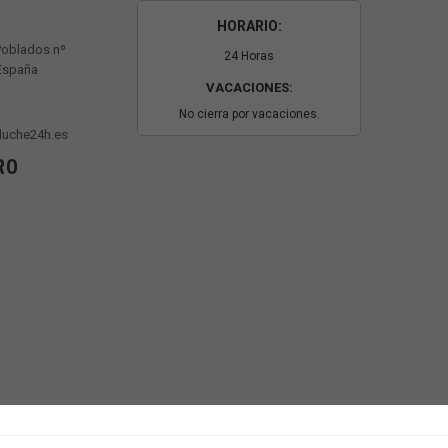
HORARIO:
Poblados nº
24 Horas
 España
VACACIONES:
No cierra por vacaciones.
luche24h.es
RO