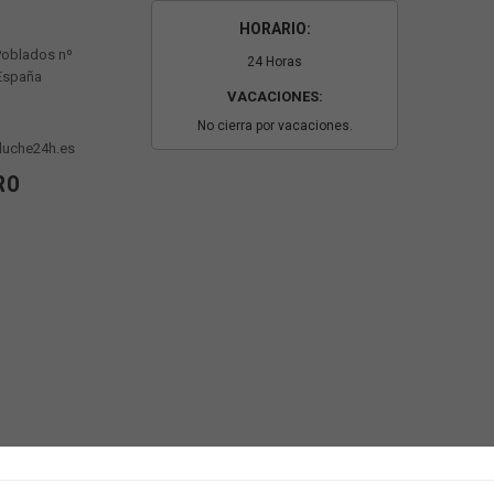
HORARIO:
Poblados nº
24 Horas
 España
VACACIONES:
No cierra por vacaciones.
luche24h.es
RO