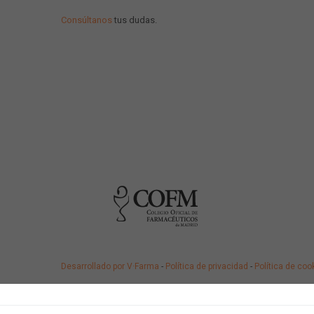
Consúltanos
tus dudas.
Desarrollado por V·Farma
-
Política de privacidad
-
Política de coo