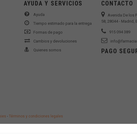
AYUDA Y SERVICIOS
CONTACTO
Ayuda
Avenida De los 
58, 28044 - Madrid,
Tiempo estimado para la entrega
915 094 389
Formas de pago
Cambios y devoluciones
info@farmacia
PAGO SEGU
Quienes somos
kies
-
Términos y condiciones legales