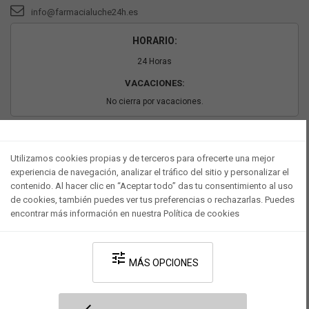
info@farmacialuche24h.es
HORARIO:
24 Horas
VACACIONES:
No cierra por vacaciones.
PAGO SEGURO
Utilizamos cookies propias y de terceros para ofrecerte una mejor
experiencia de navegación, analizar el tráfico del sitio y personalizar el
contenido. Al hacer clic en “Aceptar todo” das tu consentimiento al uso
de cookies, también puedes ver tus preferencias o rechazarlas. Puedes
encontrar más información en nuestra Política de cookies
tune
MÁS OPCIONES
Desarrollado por V·Farma
-
Política de privacidad
-
Política de cookies
-