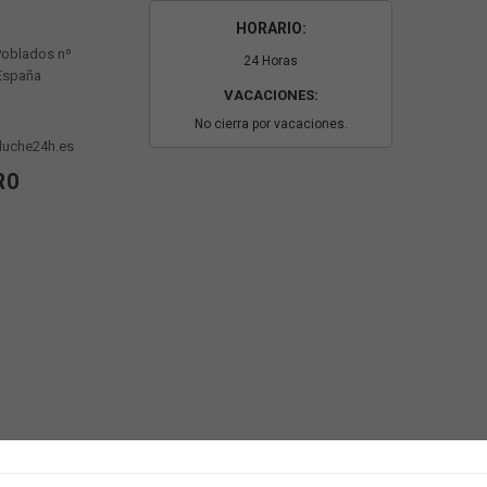
HORARIO:
Poblados nº
24 Horas
 España
VACACIONES:
No cierra por vacaciones.
luche24h.es
RO