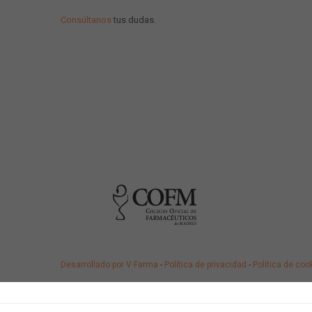
Consúltanos
tus dudas.
Desarrollado por V·Farma
-
Política de privacidad
-
Política de coo