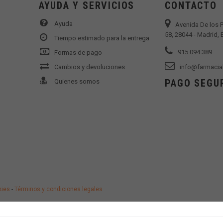
AYUDA Y SERVICIOS
CONTACTO
Ayuda
Avenida De los 
58, 28044 - Madrid,
Tiempo estimado para la entrega
915 094 389
Formas de pago
Cambios y devoluciones
info@farmacia
PAGO SEGU
Quienes somos
kies
-
Términos y condiciones legales