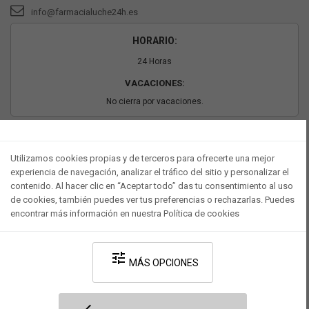
info@farmacialuche24h.es
HORARIO:
24 Horas
VACACIONES:
No cierra por vacaciones.
PAGO SEGURO
Utilizamos cookies propias y de terceros para ofrecerte una mejor
experiencia de navegación, analizar el tráfico del sitio y personalizar el
contenido. Al hacer clic en “Aceptar todo” das tu consentimiento al uso
de cookies, también puedes ver tus preferencias o rechazarlas. Puedes
encontrar más información en nuestra Política de cookies
tune
MÁS OPCIONES
Desarrollado por V·Farma
-
Política de privacidad
-
Política de cookies
-