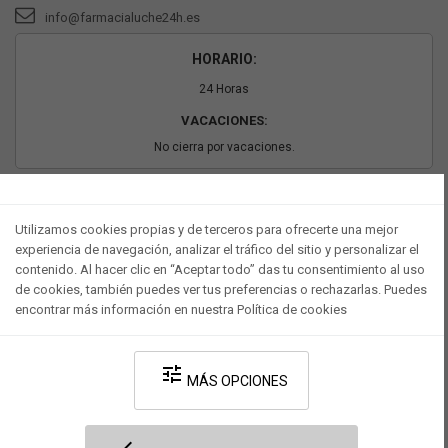
info@farmacialuche24h.es
HORARIO:
24 Horas
VACACIONES:
No cierra por vacaciones.
PAGO SEGURO
Utilizamos cookies propias y de terceros para ofrecerte una mejor
experiencia de navegación, analizar el tráfico del sitio y personalizar el
contenido. Al hacer clic en “Aceptar todo” das tu consentimiento al uso
de cookies, también puedes ver tus preferencias o rechazarlas. Puedes
encontrar más información en nuestra Política de cookies
tune
MÁS OPCIONES
Desarrollado por V·Farma
-
Política de privacidad
-
Política de cookies
-