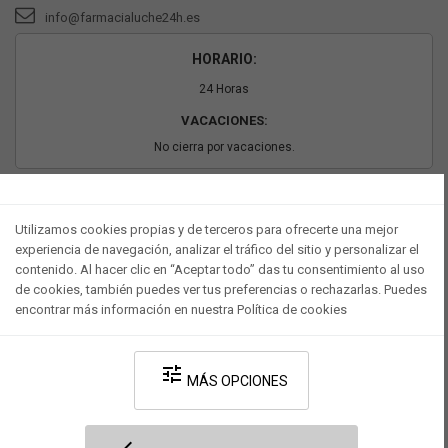
info@farmacialuche24h.es
HORARIO:
24 Horas
VACACIONES:
No cierra por vacaciones.
PAGO SEGURO
Utilizamos cookies propias y de terceros para ofrecerte una mejor
experiencia de navegación, analizar el tráfico del sitio y personalizar el
contenido. Al hacer clic en “Aceptar todo” das tu consentimiento al uso
de cookies, también puedes ver tus preferencias o rechazarlas. Puedes
encontrar más información en nuestra Política de cookies
tune
MÁS OPCIONES
Desarrollado por V·Farma
-
Política de privacidad
-
Política de cookies
-