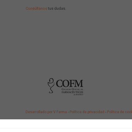
Consúltanos
tus dudas.
Desarrollado por V·Farma
-
Política de privacidad
-
Política de coo