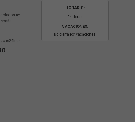
HORARIO:
Poblados nº
24 Horas
 España
VACACIONES:
No cierra por vacaciones.
luche24h.es
RO