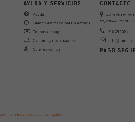
AYUDA Y SERVICIOS
CONTACTO
Ayuda
Avenida De los 
58, 28044 - Madrid,
Tiempo estimado para la entrega
915 094 389
Formas de pago
Cambios y devoluciones
info@farmacia
PAGO SEGU
Quienes somos
kies
-
Términos y condiciones legales