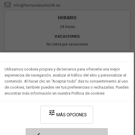
info@farmacialuche24h.es
HORARIO:
24 Horas
VACACIONES:
No cierra por vacaciones.
PAGO SEGURO
Utilizamos cookies propias y de terceros para ofrecerte una mejor
experiencia de navegación, analizar el tráfico del sitio y personalizar el
contenido. Al hacer clic en “Aceptar todo” das tu consentimiento al uso
de cookies, también puedes ver tus preferencias o rechazarlas. Puedes
encontrar más información en nuestra Política de cookies
tune
MÁS OPCIONES
Desarrollado por V·Farma
-
Política de privacidad
-
Política de cookies
-