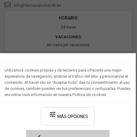
info@farmacialuche24h.es
HORARIO:
24 Horas
VACACIONES:
No cierra por vacaciones.
PAGO SEGURO
Utilizamos cookies propias y de terceros para ofrecerte una mejor
experiencia de navegación, analizar el tráfico del sitio y personalizar el
contenido. Al hacer clic en “Aceptar todo” das tu consentimiento al uso
de cookies, también puedes ver tus preferencias o rechazarlas. Puedes
encontrar más información en nuestra Política de cookies
tune
MÁS OPCIONES
Desarrollado por V·Farma
-
Política de privacidad
-
Política de cookies
-