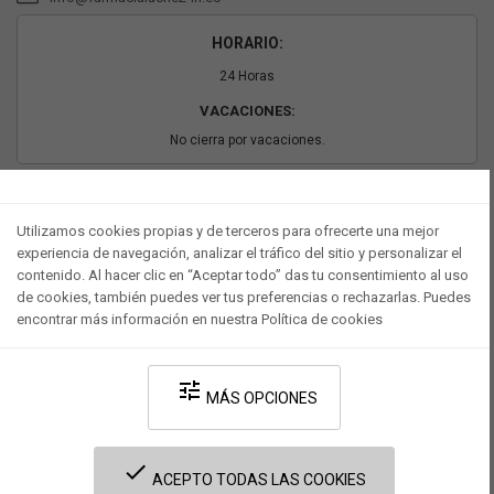
HORARIO:
24 Horas
VACACIONES:
No cierra por vacaciones.
PAGO SEGURO
Utilizamos cookies propias y de terceros para ofrecerte una mejor
experiencia de navegación, analizar el tráfico del sitio y personalizar el
contenido. Al hacer clic en “Aceptar todo” das tu consentimiento al uso
de cookies, también puedes ver tus preferencias o rechazarlas. Puedes
encontrar más información en nuestra Política de cookies
tune
MÁS OPCIONES
Desarrollado por V·Farma
-
Política de privacidad
-
Política de cookies
-
done
Términos y condiciones legales
ACEPTO TODAS LAS COOKIES