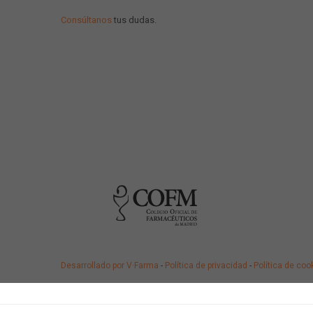
Consúltanos
tus dudas.
Desarrollado por V·Farma
-
Política de privacidad
-
Política de coo