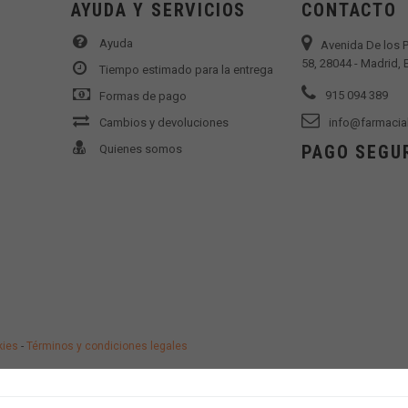
AYUDA Y SERVICIOS
CONTACTO
Ayuda
Avenida De los 
58, 28044 - Madrid,
Tiempo estimado para la entrega
915 094 389
Formas de pago
Cambios y devoluciones
info@farmacia
PAGO SEGU
Quienes somos
kies
-
Términos y condiciones legales