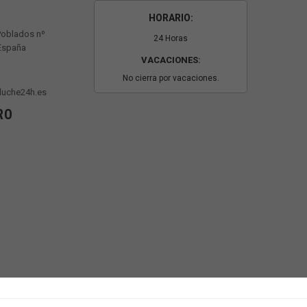
HORARIO:
Poblados nº
24 Horas
 España
VACACIONES:
No cierra por vacaciones.
luche24h.es
RO