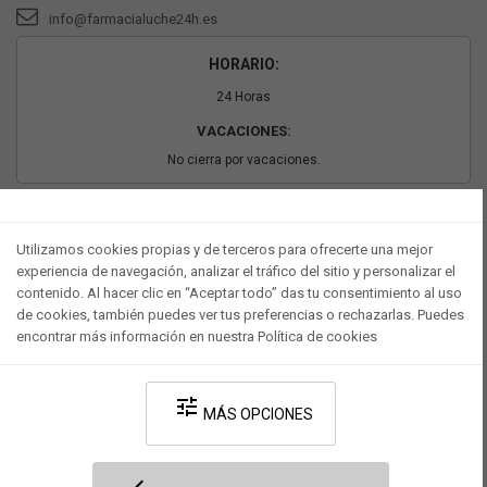
info@farmacialuche24h.es
HORARIO:
24 Horas
VACACIONES:
No cierra por vacaciones.
PAGO SEGURO
Utilizamos cookies propias y de terceros para ofrecerte una mejor
experiencia de navegación, analizar el tráfico del sitio y personalizar el
contenido. Al hacer clic en “Aceptar todo” das tu consentimiento al uso
de cookies, también puedes ver tus preferencias o rechazarlas. Puedes
encontrar más información en nuestra Política de cookies
tune
MÁS OPCIONES
Desarrollado por V·Farma
-
Política de privacidad
-
Política de cookies
-