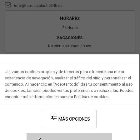
info@farmacialuche24h.es
HORARIO:
24 Horas
VACACIONES:
No cierra por vacaciones.
PAGO SEGURO
Utilizamos cookies propias y de terceros para ofrecerte una mejor
experiencia de navegación, analizar el tráfico del sitio y personalizar el
contenido. Al hacer clic en “Aceptar todo” das tu consentimiento al uso
de cookies, también puedes ver tus preferencias o rechazarlas. Puedes
encontrar más información en nuestra Política de cookies
tune
MÁS OPCIONES
Desarrollado por V·Farma
-
Política de privacidad
-
Política de cookies
-