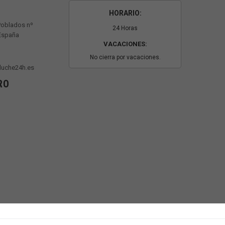
HORARIO:
Poblados nº
24 Horas
 España
VACACIONES:
No cierra por vacaciones.
luche24h.es
RO