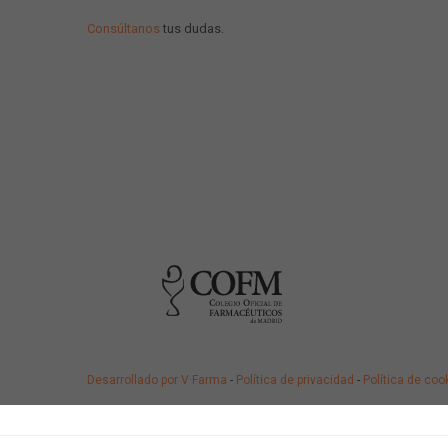
Consúltanos
tus dudas.
Desarrollado por V·Farma
-
Política de privacidad
-
Política de coo