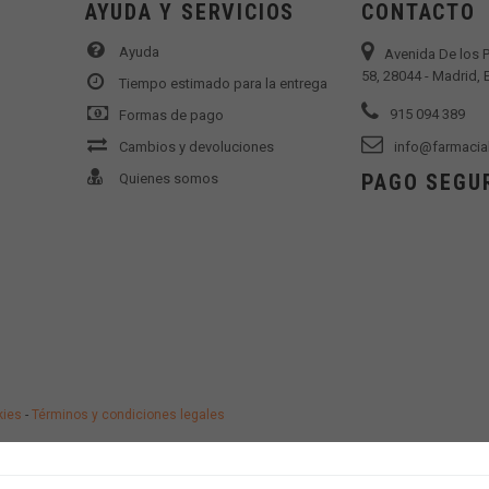
AYUDA Y SERVICIOS
CONTACTO
Ayuda
Avenida De los 
58, 28044 - Madrid,
Tiempo estimado para la entrega
915 094 389
Formas de pago
Cambios y devoluciones
info@farmacia
PAGO SEGU
Quienes somos
kies
-
Términos y condiciones legales