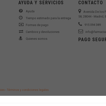
AYUDA Y SERVICIOS
CONTACTO
Ayuda
Avenida De los 
58, 28044 - Madrid,
Tiempo estimado para la entrega
915 094 389
Formas de pago
Cambios y devoluciones
info@farmacia
PAGO SEGU
Quienes somos
kies
-
Términos y condiciones legales