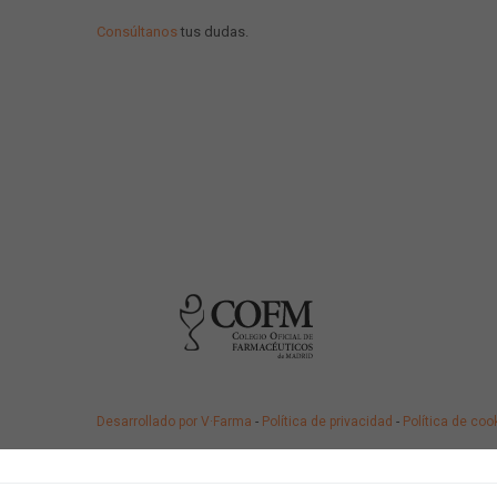
Consúltanos
tus dudas.
Desarrollado por V·Farma
-
Política de privacidad
-
Política de coo