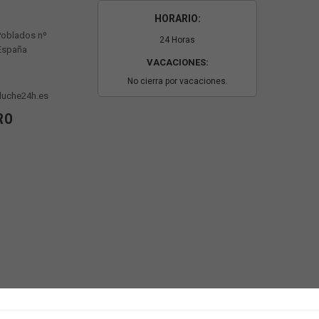
HORARIO:
Poblados nº
24 Horas
 España
VACACIONES:
No cierra por vacaciones.
luche24h.es
RO