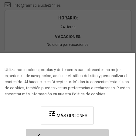
info@farmacialuche24h.es
HORARIO:
24 Horas
VACACIONES:
No cierra por vacaciones.
PAGO SEGURO
Utilizamos cookies propias y de terceros para ofrecerte una mejor
experiencia de navegación, analizar el tráfico del sitio y personalizar el
contenido. Al hacer clic en “Aceptar todo” das tu consentimiento al uso
de cookies, también puedes ver tus preferencias o rechazarlas. Puedes
encontrar más información en nuestra Política de cookies
tune
MÁS OPCIONES
Desarrollado por V·Farma
-
Política de privacidad
-
Política de cookies
-