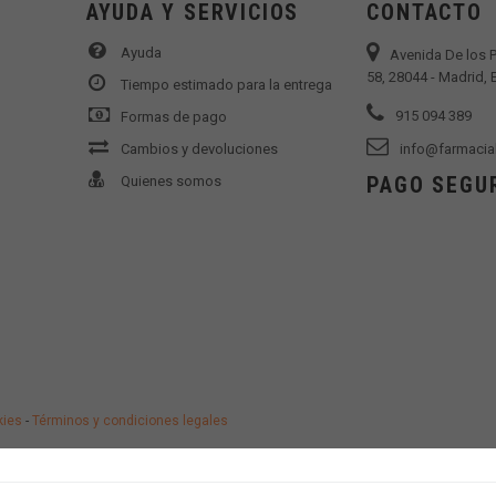
AYUDA Y SERVICIOS
CONTACTO
Ayuda
Avenida De los 
58, 28044 - Madrid,
Tiempo estimado para la entrega
915 094 389
Formas de pago
Cambios y devoluciones
info@farmacia
PAGO SEGU
Quienes somos
kies
-
Términos y condiciones legales