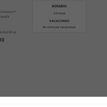
HORARIO:
Poblados nº
24 Horas
 España
VACACIONES:
No cierra por vacaciones.
luche24h.es
RO