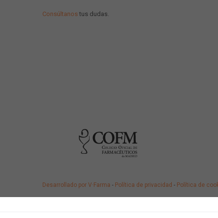
Consúltanos
tus dudas.
Desarrollado por V·Farma
-
Política de privacidad
-
Política de coo