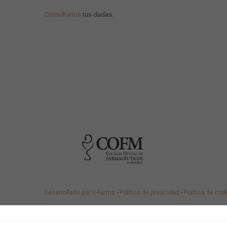
Consúltanos
tus dudas.
Desarrollado por V·Farma
-
Política de privacidad
-
Política de coo