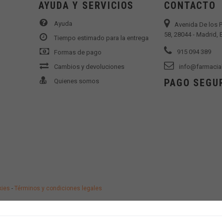
AYUDA Y SERVICIOS
CONTACTO
Ayuda
Avenida De los 
58, 28044 - Madrid,
Tiempo estimado para la entrega
915 094 389
Formas de pago
Cambios y devoluciones
info@farmacia
PAGO SEGU
Quienes somos
kies
-
Términos y condiciones legales