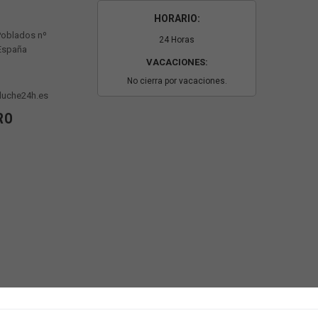
HORARIO:
Poblados nº
24 Horas
 España
VACACIONES:
No cierra por vacaciones.
luche24h.es
RO