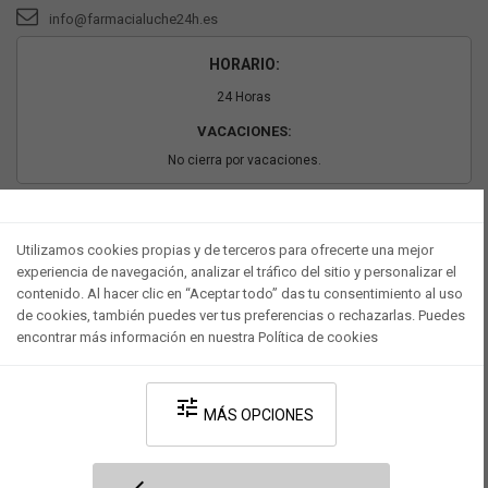
info@farmacialuche24h.es
HORARIO:
24 Horas
VACACIONES:
No cierra por vacaciones.
PAGO SEGURO
Utilizamos cookies propias y de terceros para ofrecerte una mejor
experiencia de navegación, analizar el tráfico del sitio y personalizar el
contenido. Al hacer clic en “Aceptar todo” das tu consentimiento al uso
de cookies, también puedes ver tus preferencias o rechazarlas. Puedes
encontrar más información en nuestra Política de cookies
tune
MÁS OPCIONES
Desarrollado por V·Farma
-
Política de privacidad
-
Política de cookies
-