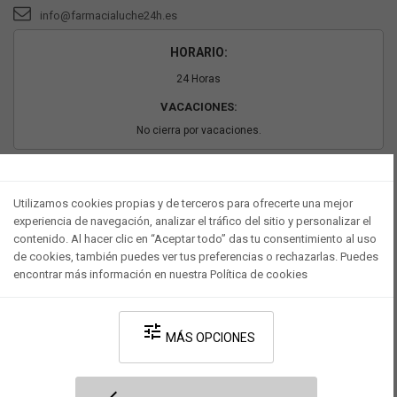
info@farmacialuche24h.es
HORARIO:
24 Horas
VACACIONES:
No cierra por vacaciones.
PAGO SEGURO
Utilizamos cookies propias y de terceros para ofrecerte una mejor
experiencia de navegación, analizar el tráfico del sitio y personalizar el
contenido. Al hacer clic en “Aceptar todo” das tu consentimiento al uso
de cookies, también puedes ver tus preferencias o rechazarlas. Puedes
encontrar más información en nuestra Política de cookies
tune
MÁS OPCIONES
Desarrollado por V·Farma
-
Política de privacidad
-
Política de cookies
-