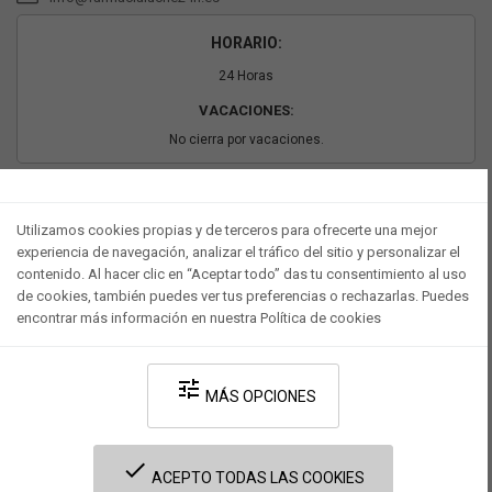
HORARIO:
24 Horas
VACACIONES:
No cierra por vacaciones.
PAGO SEGURO
Utilizamos cookies propias y de terceros para ofrecerte una mejor
experiencia de navegación, analizar el tráfico del sitio y personalizar el
contenido. Al hacer clic en “Aceptar todo” das tu consentimiento al uso
de cookies, también puedes ver tus preferencias o rechazarlas. Puedes
encontrar más información en nuestra Política de cookies
tune
MÁS OPCIONES
Desarrollado por V·Farma
-
Política de privacidad
-
Política de cookies
-
done
Términos y condiciones legales
ACEPTO TODAS LAS COOKIES