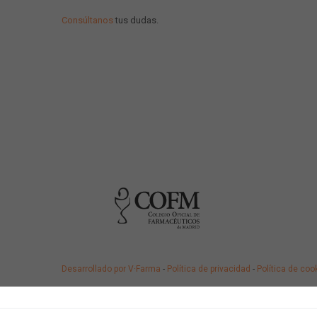
Consúltanos
tus dudas.
Desarrollado por V·Farma
-
Política de privacidad
-
Política de coo