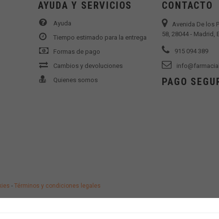
AYUDA Y SERVICIOS
CONTACTO
Ayuda
Avenida De los 
58, 28044 - Madrid,
Tiempo estimado para la entrega
915 094 389
Formas de pago
Cambios y devoluciones
info@farmacia
PAGO SEGU
Quienes somos
kies
-
Términos y condiciones legales