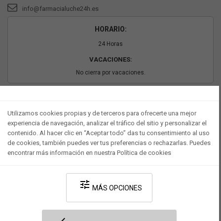
info@farmacialuche24h.es
HORARIO:
24 Horas
VACACIONES:
No cierra por vacaciones.
PAGO SEGURO
Utilizamos cookies propias y de terceros para ofrecerte una mejor
experiencia de navegación, analizar el tráfico del sitio y personalizar el
contenido. Al hacer clic en “Aceptar todo” das tu consentimiento al uso
de cookies, también puedes ver tus preferencias o rechazarlas. Puedes
encontrar más información en nuestra Política de cookies
tune
MÁS OPCIONES
Desarrollado por V·Farma
-
Política de privacidad
-
Política de cookies
-