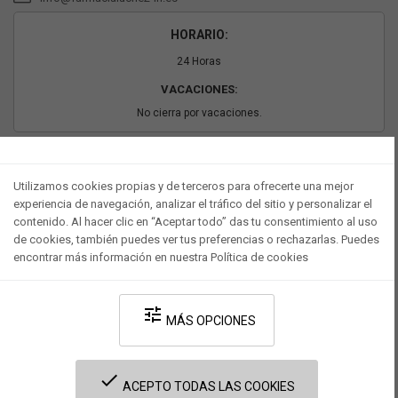
HORARIO:
24 Horas
VACACIONES:
No cierra por vacaciones.
PAGO SEGURO
Utilizamos cookies propias y de terceros para ofrecerte una mejor
experiencia de navegación, analizar el tráfico del sitio y personalizar el
contenido. Al hacer clic en “Aceptar todo” das tu consentimiento al uso
de cookies, también puedes ver tus preferencias o rechazarlas. Puedes
encontrar más información en nuestra Política de cookies
tune
MÁS OPCIONES
Desarrollado por V·Farma
-
Política de privacidad
-
Política de cookies
-
done
Términos y condiciones legales
ACEPTO TODAS LAS COOKIES