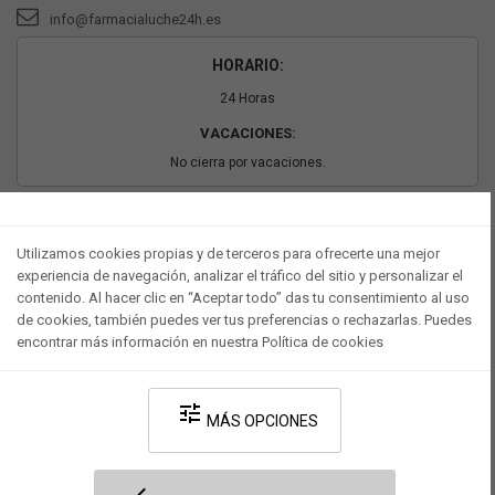
info@farmacialuche24h.es
HORARIO:
24 Horas
VACACIONES:
No cierra por vacaciones.
PAGO SEGURO
Utilizamos cookies propias y de terceros para ofrecerte una mejor
experiencia de navegación, analizar el tráfico del sitio y personalizar el
contenido. Al hacer clic en “Aceptar todo” das tu consentimiento al uso
de cookies, también puedes ver tus preferencias o rechazarlas. Puedes
encontrar más información en nuestra Política de cookies
tune
MÁS OPCIONES
Desarrollado por V·Farma
-
Política de privacidad
-
Política de cookies
-