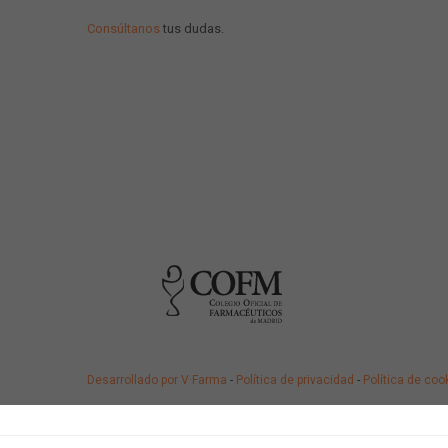
Consúltanos
tus dudas.
Desarrollado por V·Farma
-
Política de privacidad
-
Política de coo