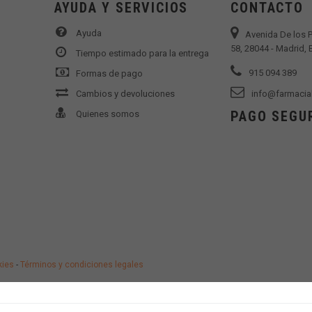
AYUDA Y SERVICIOS
CONTACTO
Ayuda
Avenida De los 
58, 28044 - Madrid,
Tiempo estimado para la entrega
915 094 389
Formas de pago
Cambios y devoluciones
info@farmacia
PAGO SEGU
Quienes somos
kies
-
Términos y condiciones legales