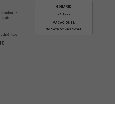
HORARIO:
Poblados nº
24 Horas
 España
VACACIONES:
No cierra por vacaciones.
luche24h.es
RO