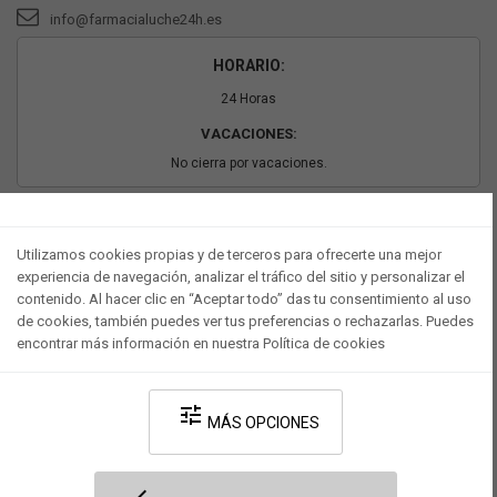
info@farmacialuche24h.es
HORARIO:
24 Horas
VACACIONES:
No cierra por vacaciones.
PAGO SEGURO
Utilizamos cookies propias y de terceros para ofrecerte una mejor
experiencia de navegación, analizar el tráfico del sitio y personalizar el
contenido. Al hacer clic en “Aceptar todo” das tu consentimiento al uso
de cookies, también puedes ver tus preferencias o rechazarlas. Puedes
encontrar más información en nuestra Política de cookies
tune
MÁS OPCIONES
Desarrollado por V·Farma
-
Política de privacidad
-
Política de cookies
-