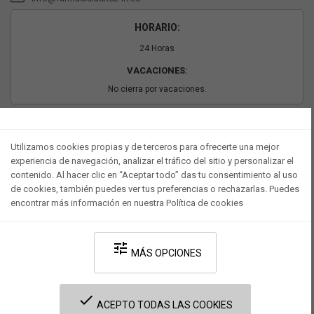
HORARIO:
24 Horas
VACACIONES:
No cierra por vacaciones.
PAGO SEGURO
Utilizamos cookies propias y de terceros para ofrecerte una mejor
experiencia de navegación, analizar el tráfico del sitio y personalizar el
contenido. Al hacer clic en “Aceptar todo” das tu consentimiento al uso
de cookies, también puedes ver tus preferencias o rechazarlas. Puedes
encontrar más información en nuestra Política de cookies
tune
MÁS OPCIONES
Desarrollado por V·Farma
-
Política de privacidad
-
Política de cookies
-
done
Términos y condiciones legales
ACEPTO TODAS LAS COOKIES