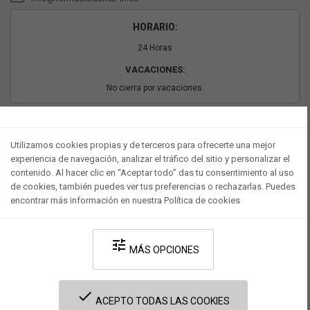
HORARIO:
24 Horas
VACACIONES:
No cierra por vacaciones.
PAGO SEGURO
Utilizamos cookies propias y de terceros para ofrecerte una mejor
experiencia de navegación, analizar el tráfico del sitio y personalizar el
contenido. Al hacer clic en “Aceptar todo” das tu consentimiento al uso
de cookies, también puedes ver tus preferencias o rechazarlas. Puedes
encontrar más información en nuestra Política de cookies
tune
MÁS OPCIONES
Desarrollado por V·Farma
-
Política de privacidad
-
Política de cookies
-
done
Términos y condiciones legales
ACEPTO TODAS LAS COOKIES