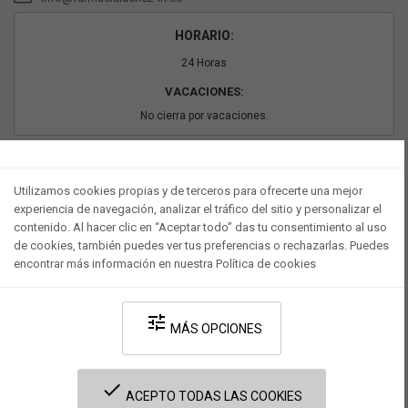
HORARIO:
24 Horas
VACACIONES:
No cierra por vacaciones.
PAGO SEGURO
Utilizamos cookies propias y de terceros para ofrecerte una mejor
experiencia de navegación, analizar el tráfico del sitio y personalizar el
contenido. Al hacer clic en “Aceptar todo” das tu consentimiento al uso
de cookies, también puedes ver tus preferencias o rechazarlas. Puedes
encontrar más información en nuestra Política de cookies
tune
MÁS OPCIONES
Desarrollado por V·Farma
-
Política de privacidad
-
Política de cookies
-
done
Términos y condiciones legales
ACEPTO TODAS LAS COOKIES