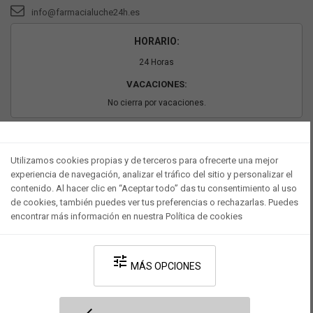
info@farmacialuche24h.es
HORARIO:
24 Horas
VACACIONES:
No cierra por vacaciones.
PAGO SEGURO
Utilizamos cookies propias y de terceros para ofrecerte una mejor
experiencia de navegación, analizar el tráfico del sitio y personalizar el
contenido. Al hacer clic en “Aceptar todo” das tu consentimiento al uso
de cookies, también puedes ver tus preferencias o rechazarlas. Puedes
encontrar más información en nuestra Política de cookies
tune
MÁS OPCIONES
Desarrollado por V·Farma
-
Política de privacidad
-
Política de cookies
-