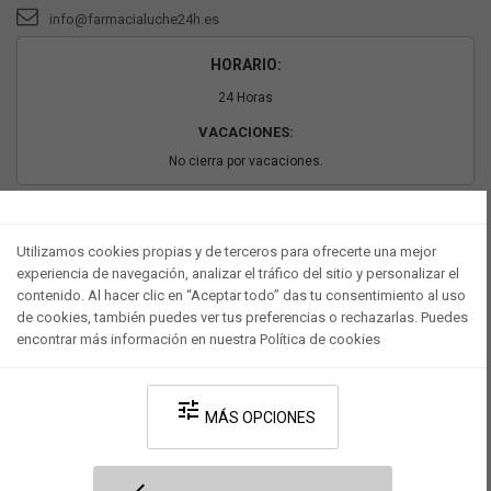
info@farmacialuche24h.es
HORARIO:
24 Horas
VACACIONES:
No cierra por vacaciones.
PAGO SEGURO
Utilizamos cookies propias y de terceros para ofrecerte una mejor
experiencia de navegación, analizar el tráfico del sitio y personalizar el
contenido. Al hacer clic en “Aceptar todo” das tu consentimiento al uso
de cookies, también puedes ver tus preferencias o rechazarlas. Puedes
encontrar más información en nuestra Política de cookies
tune
MÁS OPCIONES
Desarrollado por V·Farma
-
Política de privacidad
-
Política de cookies
-