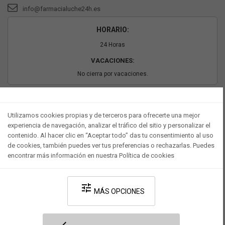
info@farmacialuche24h.es
HORARIO:
24 Horas
VACACIONES:
No cierra por vacaciones.
PAGO SEGURO
Utilizamos cookies propias y de terceros para ofrecerte una mejor
experiencia de navegación, analizar el tráfico del sitio y personalizar el
contenido. Al hacer clic en “Aceptar todo” das tu consentimiento al uso
de cookies, también puedes ver tus preferencias o rechazarlas. Puedes
encontrar más información en nuestra Política de cookies
tune
MÁS OPCIONES
Desarrollado por V·Farma
-
Política de privacidad
-
Política de cookies
-